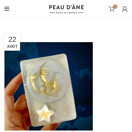
0
22
AOÛT