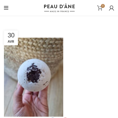
0
30
AVR