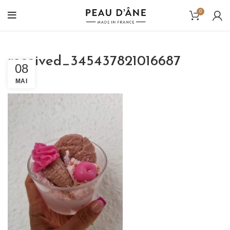
0
received_345437821016687
08
MAI