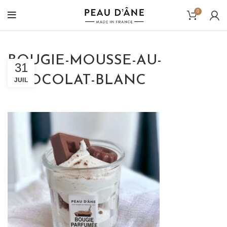
0
BOUGIE-MOUSSE-AU-
31
CHOCOLAT-BLANC
JUIL