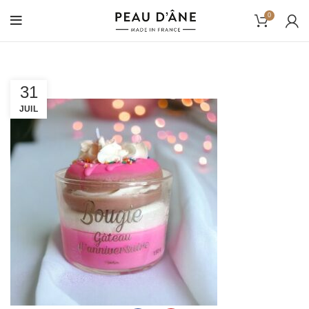
0
31
JUIL