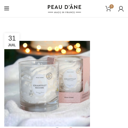
0
31
JUIL