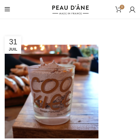
0
31
JUIL