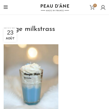
0
nuage milkstrass
23
AOÛT