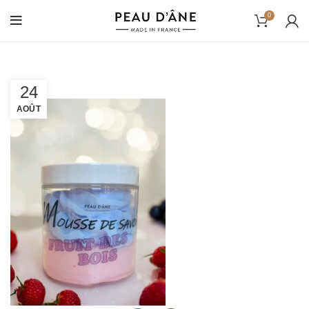
0
24
AOÛT