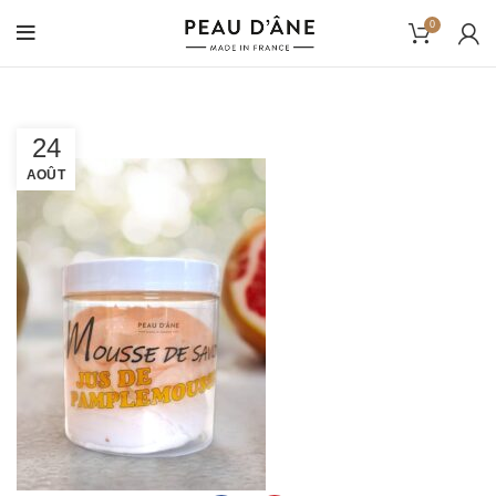
0
24
AOÛT