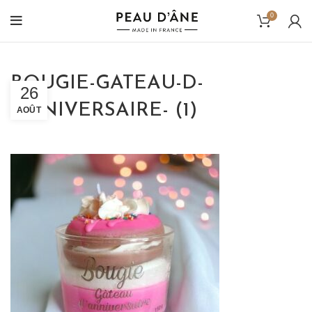
0
BOUGIE-GATEAU-D-
26
ANNIVERSAIRE- (1)
AOÛT