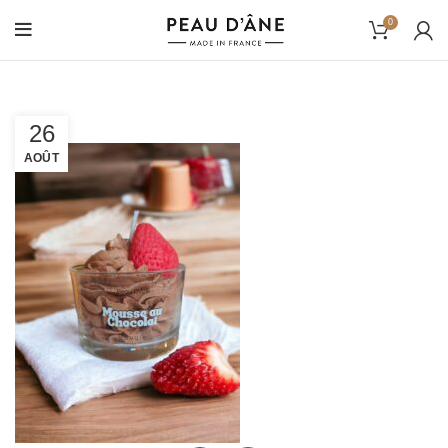
0
26
AOÛT