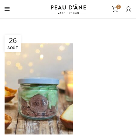
0
26
AOÛT