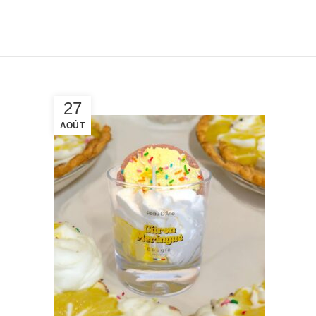
27
AOÛT