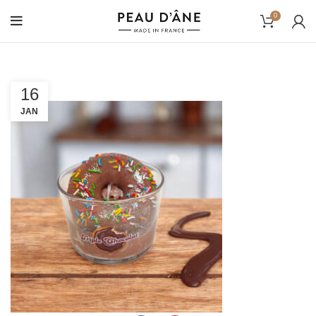
0
16
JAN