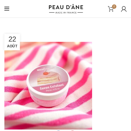
0
22
AOÛT