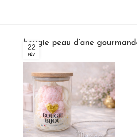
bougie peau d’ane gourmande
22
FÉV