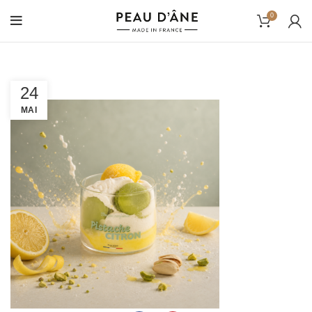
0
24
MAI