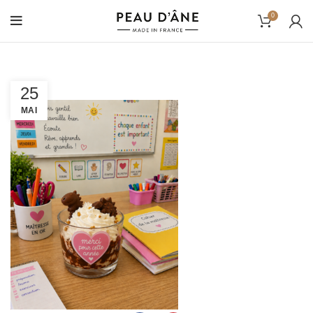
0
25
MAI