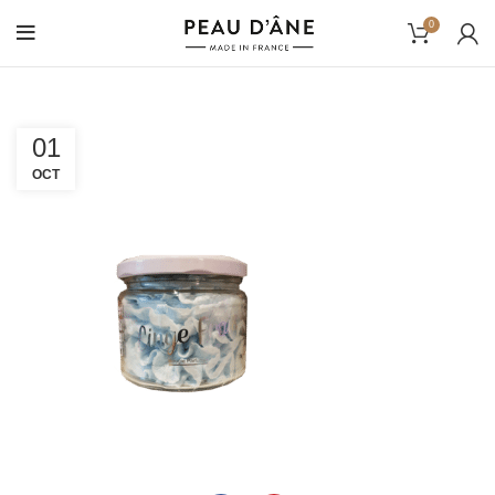
0
01
OCT