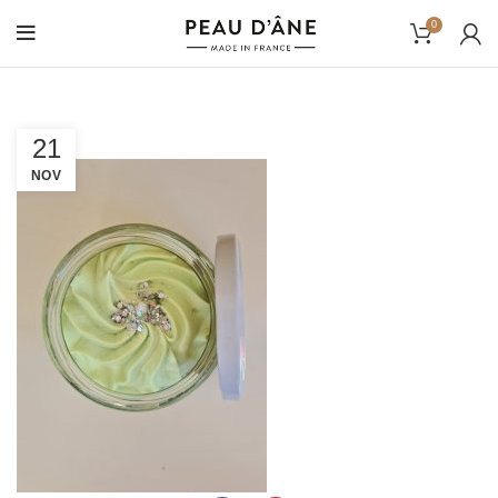
0
21
NOV