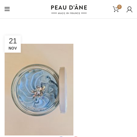
0
21
NOV