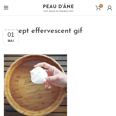
0
concept effervescent gif
01
MAI