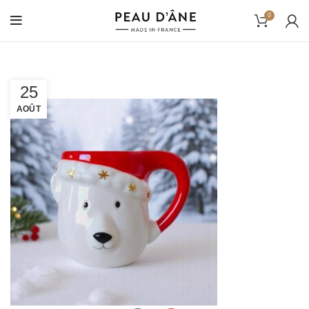
0
25
AOÛT